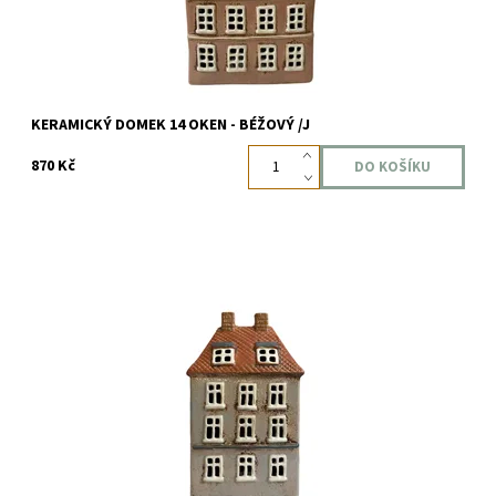
KERAMICKÝ DOMEK 14 OKEN - BÉŽOVÝ /J
870 Kč
Velikost: 23,5 x 13 x 8,5 cm Materiál: keramika Barva: šedá
Dostupnost:
Skladem
Kód:
6262