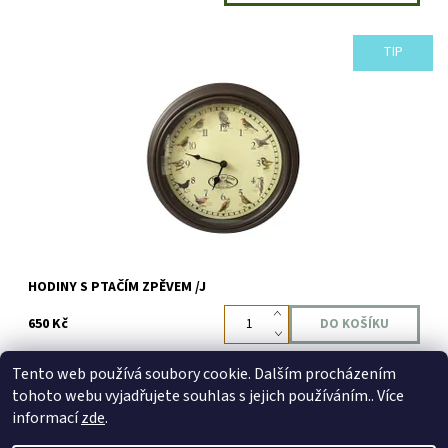
TIP
Dostupnost:
Skladem
Kód:
3251
Značka:
Ego dekor
HODINY S PTAČÍM ZPĚVEM /J
650 Kč
Tento web používá soubory cookie. Dalším procházením
tohoto webu vyjadřujete souhlas s jejich používáním.. Více
informací
zde
.