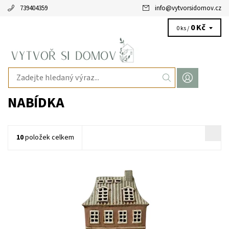
739404359
info
@
vytvorsidomov.cz
0 Kč
0 ks /
NABÍDKA
10
položek celkem
Velikost: 28 x 17 x 9 cm Materiál: keramika Barva: béžová, světle
zelená
Dostupnost:
Skladem
Kód:
6274