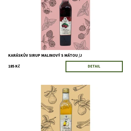
Dostupnost:
Skladem
Kód:
5670/501
KARÁSKŮV SIRUP MALINOVÝ S MÁTOU /J
185 Kč
DETAIL
Medová hruška s mírně hořkou skořicí a spoustou sladkých
kousků hrušky. Vychutnáte si ji v kombinaci se studenou i horkou
vodu, nebo ji vylepšíte...
Dostupnost:
Skladem
Kód:
5667/500