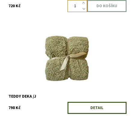
720 Kč
Velikost: 200 x 150 cm Materiál: 100% polyester
Dostupnost:
Skladem
Kód:
6115/TEA
TEDDY DEKA /J
798 Kč
DETAIL