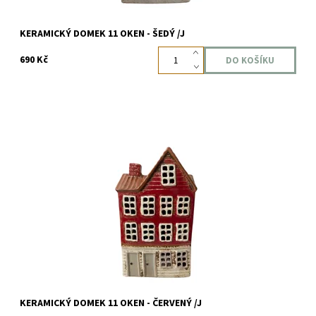
KERAMICKÝ DOMEK 11 OKEN - ŠEDÝ /J
690 Kč
Velikost: 24 x 14 x 9 cm Materiál: keramika Barva: červená,
smetanová
Dostupnost:
Skladem
Kód:
6205
KERAMICKÝ DOMEK 11 OKEN - ČERVENÝ /J