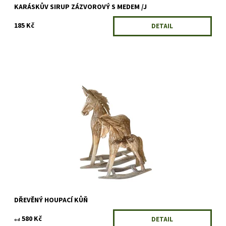
KARÁSKŮV SIRUP ZÁZVOROVÝ S MEDEM /J
185 Kč
DETAIL
Materiál: dřevo Dovoz: Indonésie Barva: přírodní hnědá, bílá
patina
Dostupnost:
Skladem
Kód:
5530/31
DŘEVĚNÝ HOUPACÍ KŮŇ
580 Kč
DETAIL
od