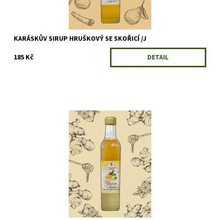
KARÁSKŮV SIRUP HRUŠKOVÝ SE SKOŘICÍ /J
185 Kč
DETAIL
Zázvorový sirup příjemně pálí a zároveň je medově sladký. Jako
horký nápoj úžasně zahřeje, jako limonáda příjemně osvěží.
Dostupnost:
Skladem
Kód:
5664/500