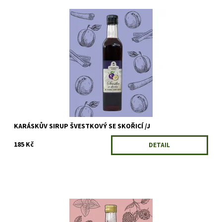
Voňavá sladká švestka a k tomu příjemná vůně skořice,
osvědčená kombinace. Zalijte ho horkou nebo studenou vodou.
Podle vkusu můžete přidat rum...
Dostupnost:
Skladem
Kód:
5673/500
KARÁSKŮV SIRUP ŠVESTKOVÝ SE SKOŘICÍ /J
185 Kč
DETAIL
Sirup z opravdových malin s jemnou osvěžující příchutí máty a
troškou cukru představují opravdovou lahůdku. Kdo ochutná, už
nechce jinak.