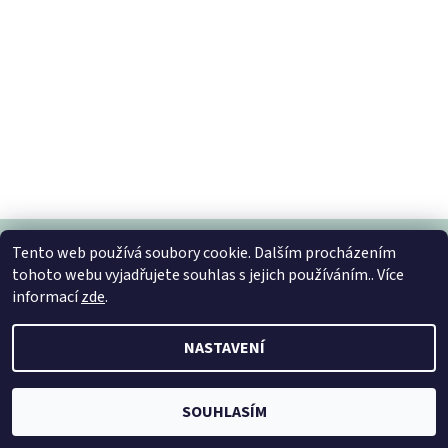
Tento web používá soubory cookie. Dalším procházením
tohoto webu vyjadřujete souhlas s jejich používáním.. Více
informací
zde
.
2026 © Vytvorsidomov, všechna práva vyhrazena
Vytvořil Shoptet
NASTAVENÍ
SOUHLASÍM