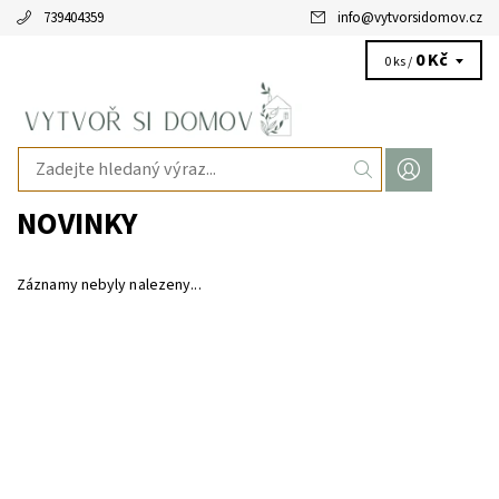
739404359
info
@
vytvorsidomov.cz
0 Kč
0 ks /
NOVINKY
Záznamy nebyly nalezeny...