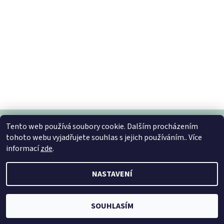
Tento web používá soubory cookie. Dalším procházením
tohoto webu vyjadřujete souhlas s jejich používáním.. Více
informací
zde
.
2026 © Vytvorsidomov, všechna práva vyhrazena
Vytvořil Shoptet
NASTAVENÍ
SOUHLASÍM