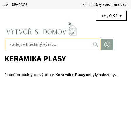
739404359
info
@
vytvorsidomov.cz
0 Kč
0 ks /
KERAMIKA PLASY
Žádné produkty od výrobce
Keramika Plasy
nebyly nalezeny....