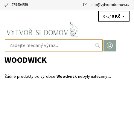
739404359
info
@
vytvorsidomov.cz
0 Kč
0 ks /
WOODWICK
Žádné produkty od výrobce
Woodwick
nebyly nalezeny....