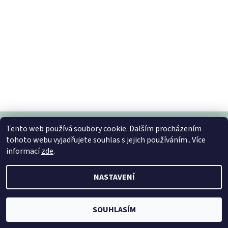
Tento web používá soubory cookie. Dalším procházením
tohoto webu vyjadřujete souhlas s jejich používáním.. Více
informací
zde
.
2026 © Vytvorsidomov, všechna práva vyhrazena
Vytvořil Shoptet
NASTAVENÍ
SOUHLASÍM